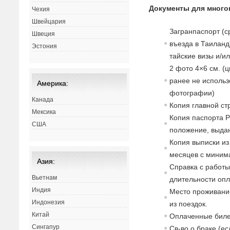
Документы для много
Чехия
Швейцария
Загранпаспорт (с
Швеция
въезда в Таиланд
Эстония
тайские визы и/и
2 фото 4×6 см. (ц
ранее не использ
Америка:
фотографии)
Канада
Копия главной ст
Мексика
Копия паспорта Р
США
положение, выдан
Копия выписки из
месяцев с миним
Азия:
Справка с работы
Вьетнам
длительности опл
Индия
Место проживани
Индонезия
из поездок.
Китай
Оплаченные билет
Сингапур
Св-во о браке (ес