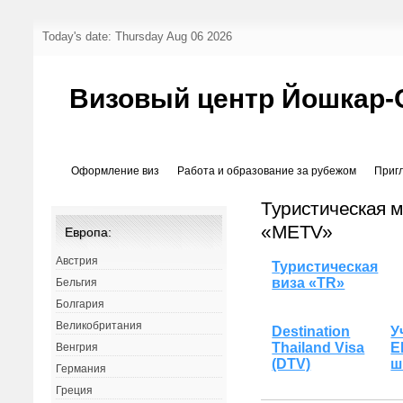
Today's date: Thursday Aug 06 2026
Визовый центр Йошкар-
Оформление виз
Работа и образование за рубежом
Приг
Туристическая м
«METV»
Европа:
Австрия
Туристическая
виза «TR»
Бельгия
Болгария
Великобритания
Destination
У
Thailand Visa
E
Венгрия
(DTV)
ш
Германия
Греция