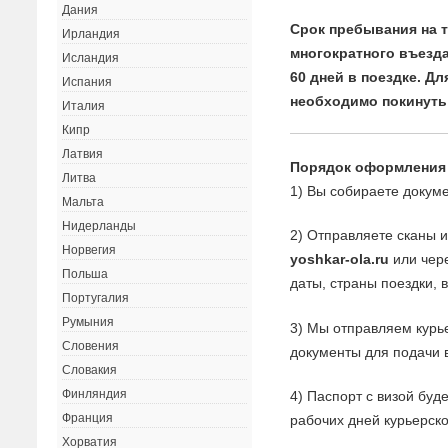
Дания
Срок пребывания на 
Ирландия
многократного въезд
Исландия
60 дней в поездке. Д
Испания
необходимо покинуть
Италия
Кипр
Латвия
Порядок оформления
Литва
1) Вы собираете докуме
Мальта
Нидерланды
2) Отправляете сканы 
Норвегия
yoshkar-ola.ru
или чере
Польша
даты, страны поездки, 
Португалия
Румыния
3) Мы отправляем курь
Словения
документы для подачи в
Словакия
Финляндия
4) Паспорт с визой буд
Франция
рабочих дней курьерск
Хорватия