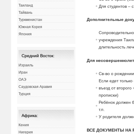
Таиланд
Для студентов – 
Тайвань
Дополнительные доку
Туркменистан
Южная Корея
Сопроводительно
Япония
учреждения Таил
длительность леч
Средний Восток:
Для несовершеннолет
Израиль
Иран
Св-во о рождении
ОАЭ
Если едет только
Саудовская Аравия
въезд от второго
Турция
прописки)
Ребёнок должен б
т.п.
Африка:
У родителя должн
Кения
ВСЕ ДОКУМЕНТЫ НА 
Нигерия