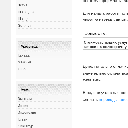
поэтому оформлять так
Чехия
Швейцария
Для начала работы по в
Швеция
discount.ru скан или к
Эстония
Америка:
Канада
Мексика
Дополнительно оплачив
США
значительно отличаться
типа визы.
Азия:
В ряде случаев для оф
Вьетнам
сделать
переводы
,
апо
Индия
Индонезия
Китай
Сингапур