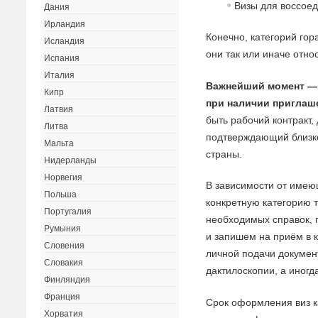
Визы для воссое
Дания
Ирландия
Конечно, категорий гор
Исландия
они так или иначе отно
Испания
Италия
Важнейший момент — 
Кипр
при наличии приглаш
Латвия
быть рабочий контракт,
Литва
подтверждающий близк
Мальта
страны.
Нидерланды
Норвегия
В зависимости от имею
Польша
конкретную категорию 
Португалия
необходимых справок, 
Румыния
и запишем на приём в 
Словения
личной подачи докумен
Словакия
дактилоскопии, а иногд
Финляндия
Франция
Срок оформления виз к
Хорватия