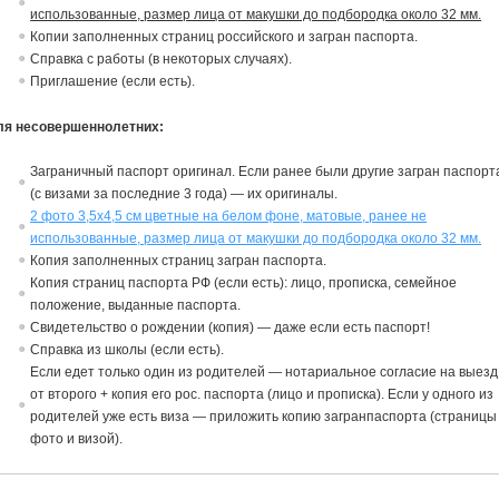
использованные, размер лица от макушки до подбородка около 32 мм.
Копии заполненных страниц российского и загран паспорта.
Справка с работы (в некоторых случаях).
Приглашение (если есть).
ля несовершеннолетних:
Заграничный паспорт ориги
на
л. Если ранее были другие загран паспорт
(с
в
изами за последние 3 года) — их ориги
на
лы.
2 фото 3,5х4,5 см цветные на белом фоне, матовые, ранее не
использованные, размер лица от макушки до подбородка около 32 мм.
Копия заполненных страниц загран паспорта.
Копия страниц паспорта РФ (если есть): лицо, прописка, семейное
положение,
в
ыданные паспорта.
Св
идетельст
в
о о рождении (копия) — даже если есть паспорт!
Спра
в
ка из школы (если есть).
Если едет только один из родителей — нотариальное согласие
на
в
ыезд
от
в
торого + копия его рос. паспорта (лицо и прописка). Если у одного из
родителей уже есть виза — приложить копию загранпаспорта (страницы
фото и визой).