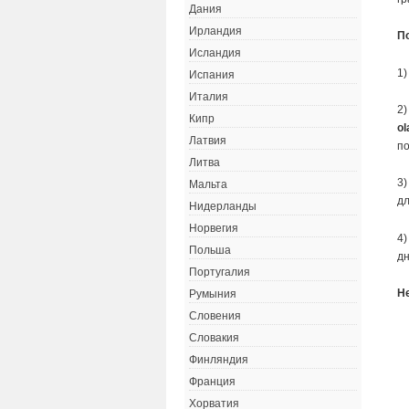
Дания
Ирландия
П
Исландия
1)
Испания
Италия
2)
Кипр
ol
Латвия
по
Литва
3)
Мальта
дл
Нидерланды
Норвегия
4)
Польша
дн
Португалия
Н
Румыния
Словения
Словакия
Финляндия
Франция
Хорватия