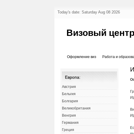
Today's date: Saturday Aug 08 2026
Визовый цент
Оформление виз
Работа и образов
И
Европа:
О
Австрия
Г
Бельгия
И
Болгария
Великобритания
В
Ир
Венгрия
Германия
Ес
Греция
гр