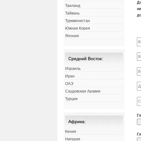
Д
Таиланд
ни
Тайвань
д
Туркменистан
Южная Корея
Япония
Средний Восток:
Израиль
Иран
ОАЭ
Саудовская Аравия
Турция
Г
Африка:
Кения
Г
Нигерия