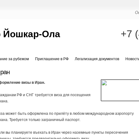
О
+7 
р Йошкар-Ола
ание за рубежом
Приглашение в РФ
Легализация документов
Новост
ран
формление визы в Иран.
ражданам РФ и СНГ требуется виза для посещения
рана.
иза может быть оформлена по прилёту в любом международном аэропорту
ана. Требуется только заграничный паспорт.
ли вы планируете въехать в Иран через наземные пункты пересечения
аницы, требуется предварительно оформить визу.