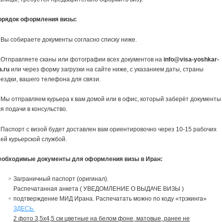
орядок оформления визы:
 Вы собираете документы согласно списку ниже.
 Отправляете сканы или фотографии всех документов на
info@visa-yoshkar-
a.ru
или через форму загрузки на сайте ниже, с указанием даты, страны
ездки, вашего телефона для связи.
 Мы отправляем курьера к вам домой или в офис, который заберёт документы
я подачи в консульство.
 Паспорт с визой будет доставлен вам ориентировочно через 10-15 рабочих
ей курьерской службой.
еобходимые документы для оформления визы в Иран:
Заграничный паспорт (оригинал).
Распечатанная анкета ( УВЕДОМЛЕНИЕ О ВЫДАЧЕ ВИЗЫ )
подтверждение МИД Ирана. Распечатать можно по коду «трэкинга»
ЗДЕСЬ.
2 фото 3,5х4,5 см цветные на белом фоне, матовые, ранее не