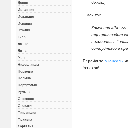
дождь.)
Дания
Ирландия
…или так:
Исландия
Испания
Компания «Штучки 
Италия
пор производит к
Кипр
находится в Готэ
Латвия
сотрудников и пр
Литва
Мальта
Перейдите
в консоль
, 
Нидерланды
Успехов!
Норвегия
Польша
Португалия
Румыния
Словения
Словакия
Финляндия
Франция
Хорватия