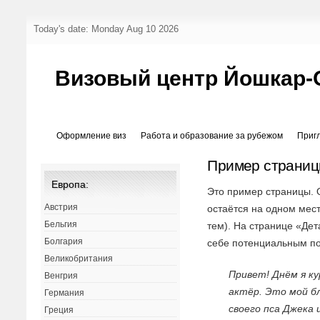
Today's date: Monday Aug 10 2026
Визовый центр Йошкар-
Оформление виз
Работа и образование за рубежом
Приг
Пример страни
Европа:
Это пример страницы. О
Австрия
остаётся на одном мес
Бельгия
тем). На странице «Де
Болгария
себе потенциальным по
Великобритания
Привет! Днём я к
Венгрия
актёр. Это мой бл
Германия
своего пса Джека 
Греция